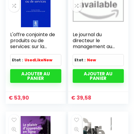
L'offre conjointe de
Le journal du
produits ou de
directeur le
services: sur la
management au
base du texte initial
quotidien
d'Aimé De Caluwé
Etat :
UsedLikeNew
Etat :
New
AJOUTER AU
AJOUTER AU
PANIER
PANIER
€
53,90
€
39,58