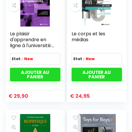
Le plaisir
Le corps et les
d'apprendre en
médias
ligne à l'université:
Implication et
pédagogie (2009)
Etat :
New
Etat :
New
AJOUTER AU
AJOUTER AU
PANIER
PANIER
€
29,90
€
24,95