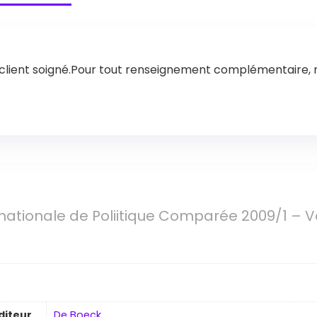
e client soigné.Pour tout renseignement complémentaire, 
nationale de Poliitique Comparée 2009/1 – Vol
diteur
De Boeck