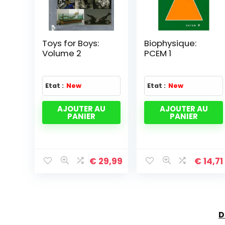
Toys for Boys:
Biophysique:
Volume 2
PCEM 1
Etat :
New
Etat :
New
AJOUTER AU
AJOUTER AU
PANIER
PANIER
€
29,99
€
14,71
D