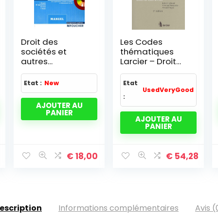
Droit des
Les Codes
sociétés et
thématiques
autres
Larcier – Droit
groupements –
international
Droit de
des affaires
Etat :
New
Etat
l'entreprise en
2009-2010
UsedVeryGood
:
difficulté:
AJOUTER AU
Manuel Edition
PANIER
2005-2006
AJOUTER AU
PANIER
€
18,00
€
54,28
escription
Informations complémentaires
Avis (