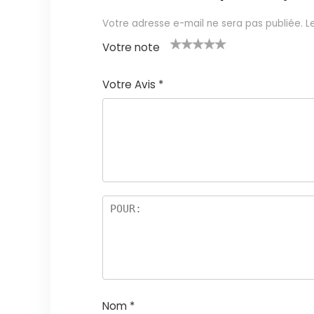
Votre adresse e-mail ne sera pas publiée.
L
Votre note
1
2 ét
3 étoil
4 étoile
5 étoiles
é
oile
es sur
s sur 5
sur 5
Votre Avis
*
t
s
5
oi
sur
le
5
s
ur
5
Nom
*