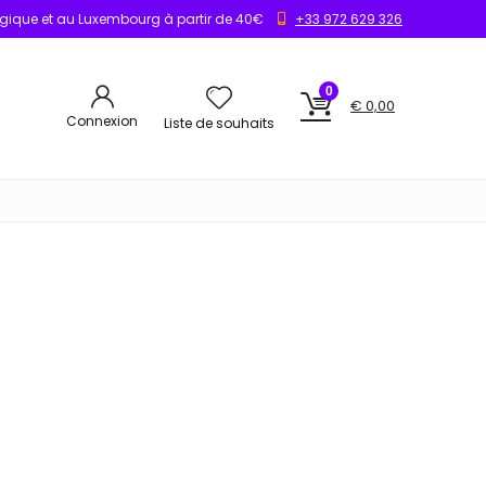
elgique et au Luxembourg à partir de 40€
+33 972 629 326
0
€
0,00
Connexion
Liste de souhaits