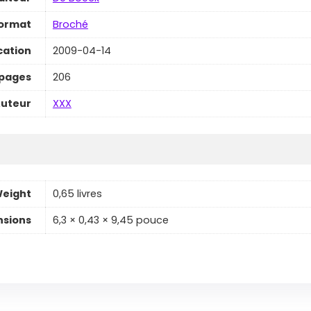
ormat
Broché
cation
2009-04-14
pages
206
uteur
XXX
eight
0,65 livres
sions
6,3 × 0,43 × 9,45 pouce