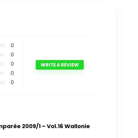
0
0
0
WRITE A REVIEW
0
0
omparée 2009/1 – Vol.16 Wallonie