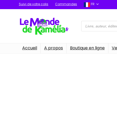
Suivi de votre colis
Commandes
FR
Recherche
de
produits
Accueil
A propos
Boutique en ligne
Ve