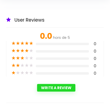
User Reviews
0.0
hors de 5
★
★
★
★
★
0
★
★
★
★
★
0
★
★
★
★
★
0
★
★
★
★
★
0
★
★
★
★
★
0
WRITE A REVIEW