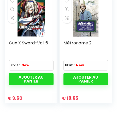
Gun X Sword-Vol. 6
Métronome 2
Etat :
New
Etat :
New
AJOUTER AU
AJOUTER AU
PANIER
PANIER
€
9,60
€
18,65