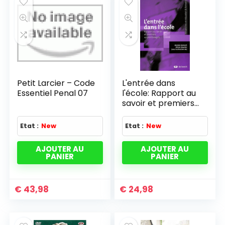
Petit Larcier – Code
L'entrée dans
Essentiel Penal 07
l'école: Rapport au
savoir et premiers
apprentissages
(2007)
Etat :
New
Etat :
New
AJOUTER AU
AJOUTER AU
PANIER
PANIER
€
43,98
€
24,98