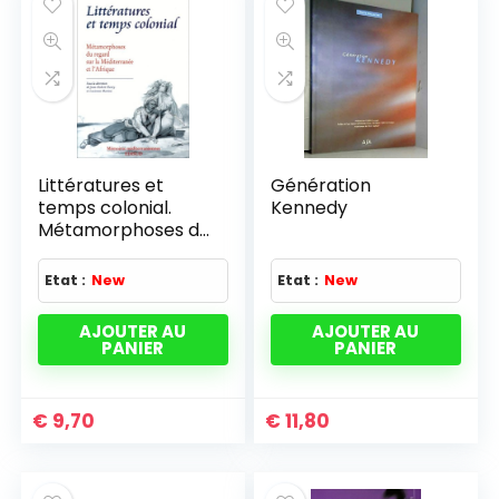
Littératures et
Génération
temps colonial.
Kennedy
Métamorphoses du
regard sur la
Méditerranée et
Etat :
New
Etat :
New
l'Afrique
AJOUTER AU
AJOUTER AU
PANIER
PANIER
€
9,70
€
11,80