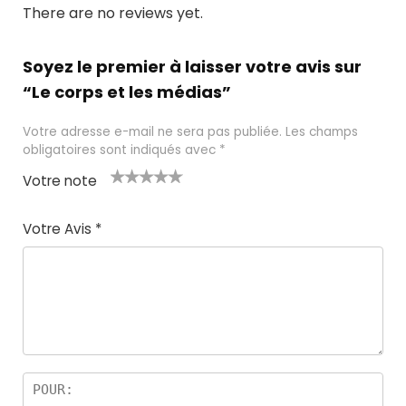
There are no reviews yet.
Soyez le premier à laisser votre avis sur
“Le corps et les médias”
Votre adresse e-mail ne sera pas publiée.
Les champs
obligatoires sont indiqués avec
*
Votre note
1
2 ét
3 étoil
4 étoile
5 étoiles
é
oile
es sur
s sur 5
sur 5
Votre Avis
*
t
s
5
oi
sur
le
5
s
ur
5