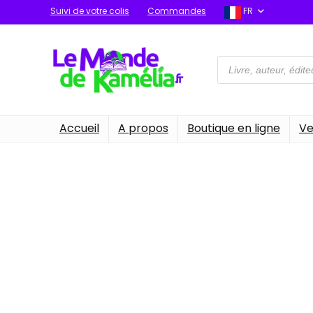
Suivi de votre colis
Commandes
FR
Recherche
de
produits
Accueil
A propos
Boutique en ligne
Ve