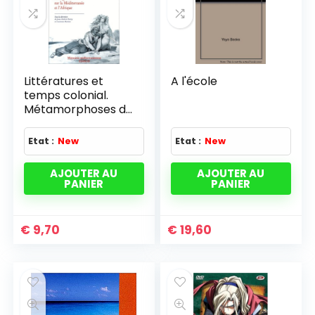
Littératures et
A l'école
temps colonial.
Métamorphoses du
regard sur la
Méditerranée et
Etat :
New
Etat :
New
l'Afrique
AJOUTER AU
AJOUTER AU
PANIER
PANIER
€
9,70
€
19,60