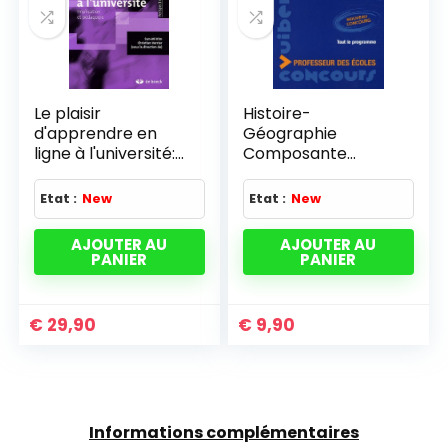
Le plaisir
Histoire-
d'apprendre en
Géographie
ligne à l'université:
Composante
Implication et
majeure Concours
pédagogie (2009)
Professeur des
Etat :
New
Etat :
New
écoles
AJOUTER AU
AJOUTER AU
PANIER
PANIER
€
29,90
€
9,90
Informations complémentaires