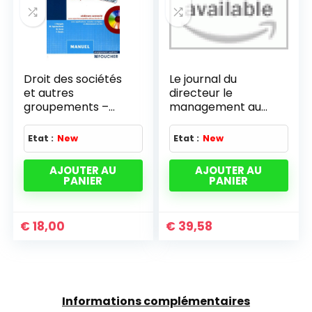
Droit des sociétés
Le journal du
et autres
directeur le
groupements –
management au
Droit de
quotidien
l'entreprise en
Etat :
New
Etat :
New
difficulté: Manuel
Edition 2005-2006
AJOUTER AU
AJOUTER AU
PANIER
PANIER
€
18,00
€
39,58
Informations complémentaires