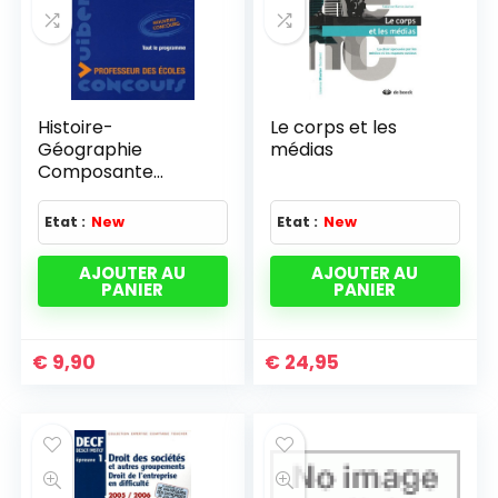
Histoire-
Le corps et les
Géographie
médias
Composante
majeure Concours
Professeur des
Etat :
New
Etat :
New
écoles
AJOUTER AU
AJOUTER AU
PANIER
PANIER
€
9,90
€
24,95