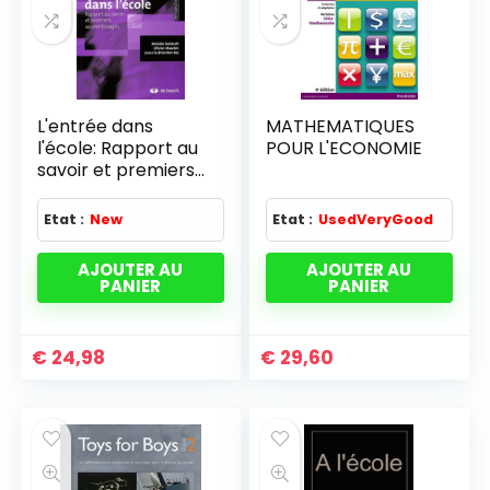
L'entrée dans
MATHEMATIQUES
l'école: Rapport au
POUR L'ECONOMIE
savoir et premiers
apprentissages
(2007)
Etat :
New
Etat :
UsedVeryGood
AJOUTER AU
AJOUTER AU
PANIER
PANIER
€
24,98
€
29,60