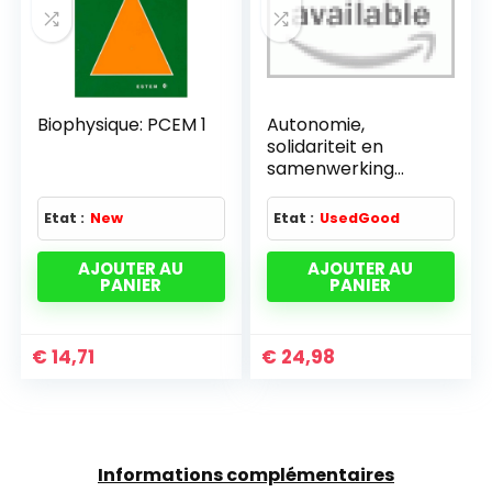
Biophysique: PCEM 1
Autonomie,
solidariteit en
samenwerking
colloque 6-7/11/00
reg. brux. cap.
Etat :
New
Etat :
UsedGood
AJOUTER AU
AJOUTER AU
PANIER
PANIER
€
14,71
€
24,98
Informations complémentaires