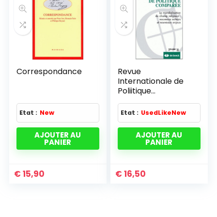
Correspondance
Revue
Internationale de
Poliitique
Comparée 2009/1 –
Vol.16 Wallonie et
Etat :
New
Etat :
UsedLikeNew
Bruxelles : Analyses
et Enje
AJOUTER AU
AJOUTER AU
PANIER
PANIER
€
15,90
€
16,50