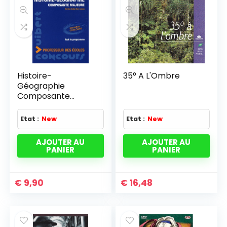
Histoire-
35° A L'Ombre
Géographie
Composante
majeure Concours
Professeur des
Etat :
New
Etat :
New
écoles
AJOUTER AU
AJOUTER AU
PANIER
PANIER
€
9,90
€
16,48