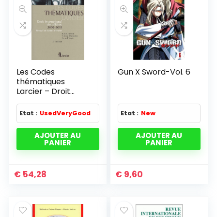
Les Codes
Gun X Sword-Vol. 6
thématiques
Larcier – Droit
international des
affaires 2009-2010
Etat :
UsedVeryGood
Etat :
New
AJOUTER AU
AJOUTER AU
PANIER
PANIER
€
54,28
€
9,60