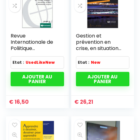
Revue
Gestion et
Internationale de
prévention en
Poliitique
crise, en situation
Comparée 2009/1 –
post-catastrophe
Vol.16 Wallonie et
Etat :
UsedLikeNew
Etat :
New
Bruxelles : Analyses
et Enje
AJOUTER AU
AJOUTER AU
PANIER
PANIER
€
16,50
€
26,21