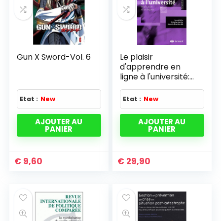
Gun X Sword-Vol. 6
Le plaisir
d'apprendre en
ligne à l'université:
Implication et
pédagogie (2009)
Etat :
New
Etat :
New
AJOUTER AU
AJOUTER AU
PANIER
PANIER
€
9,60
€
29,90