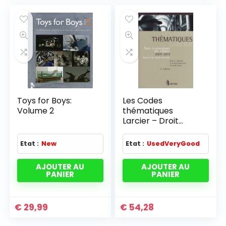
Toys for Boys:
Les Codes
Volume 2
thématiques
Larcier – Droit
international des
affaires 2009-2010
Etat :
New
Etat :
UsedVeryGood
AJOUTER AU
AJOUTER AU
PANIER
PANIER
€
29,99
€
54,28