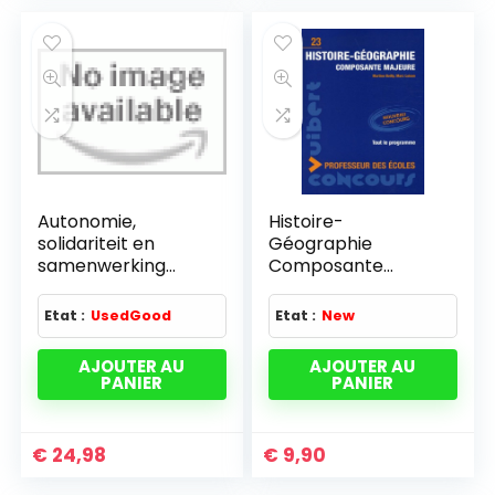
Autonomie,
Histoire-
solidariteit en
Géographie
samenwerking
Composante
colloque 6-7/11/00
majeure Concours
reg. brux. cap.
Professeur des
Etat :
UsedGood
Etat :
New
écoles
AJOUTER AU
AJOUTER AU
PANIER
PANIER
€
24,98
€
9,90