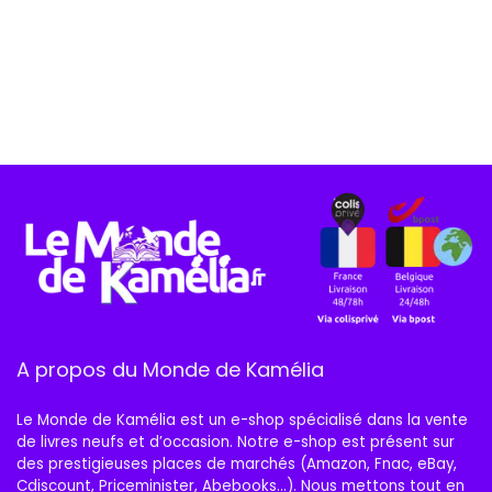
A propos du Monde de Kamélia
Le Monde de Kamélia est un e-shop spécialisé dans la vente
de livres neufs et d’occasion. Notre e-shop est présent sur
des prestigieuses places de marchés (Amazon, Fnac, eBay,
Cdiscount, Priceminister, Abebooks…). Nous mettons tout en