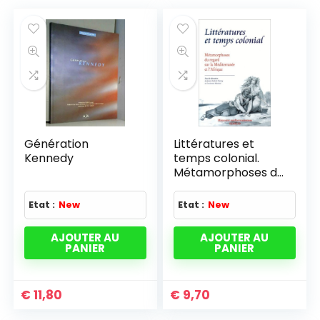
Génération
Littératures et
Kennedy
temps colonial.
Métamorphoses du
regard sur la
Méditerranée et
Etat :
New
Etat :
New
l'Afrique
AJOUTER AU
AJOUTER AU
PANIER
PANIER
€
11,80
€
9,70