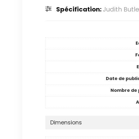
Spécification:
Judith Butl
E
F
E
Date de publi
Nombre de 
A
Dimensions