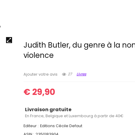
e
Judith Butler, du genre à la no
violence
27
Livres
Ajouter votre avis
€
29,90
Livraison gratuite
En France, Belgique et Luxembourg à partir de 40€
Editeur :
Editions Cécile Defaut
ASIN :
2350183904