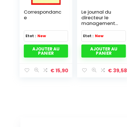
Correspondanc
Le journal du
e
directeur le
management
au quotidien
Etat :
New
Etat :
New
AJOUTER AU
AJOUTER AU
PANIER
PANIER
€
15,90
€
39,5