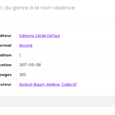
er, du genre à la non-violence
diteur
Editions Cécile Defaut
ormat
Broché
dition
1
cation
2017-05-08
pages
203
uteur
Botbol-Baum, Mylène
,
Collectif