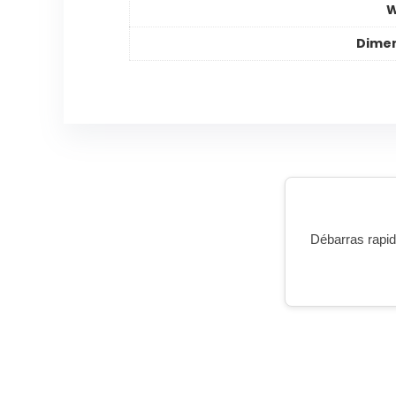
W
Dimen
Débarras rapide