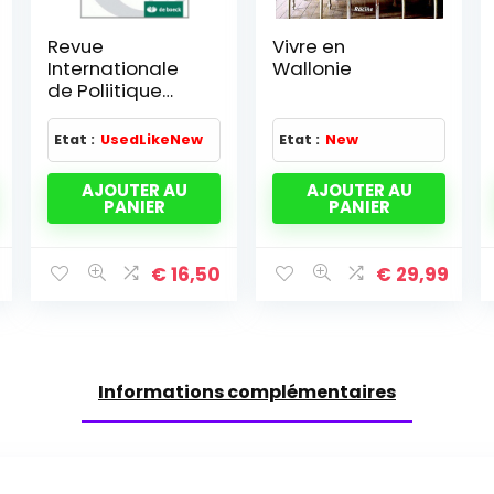
Revue
Vivre en
Internationale
Wallonie
de Poliitique
Comparée
2009/1 – Vol.16
Etat :
UsedLikeNew
Etat :
New
Wallonie et
Bruxelles :
AJOUTER AU
AJOUTER AU
Analyses et Enje
PANIER
PANIER
8
€
16,50
€
29,99
Informations complémentaires