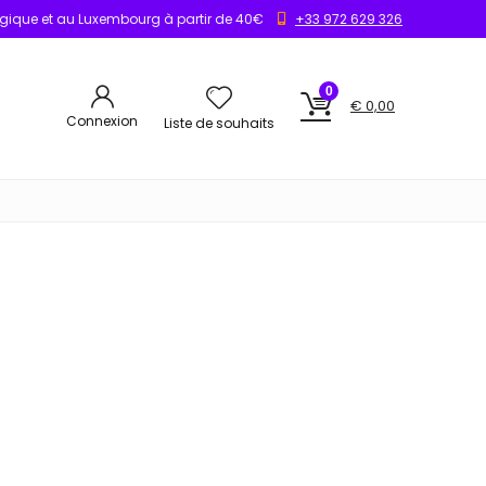
elgique et au Luxembourg à partir de 40€
+33 972 629 326
0
€
0,00
Connexion
Liste de souhaits