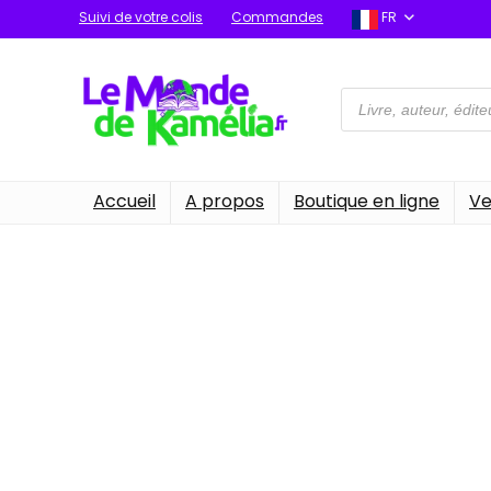
Suivi de votre colis
Commandes
FR
Recherche
de
produits
Accueil
A propos
Boutique en ligne
Ve