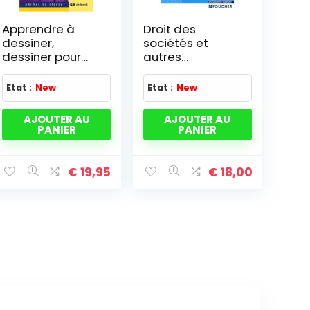
Apprendre à
Droit des
dessiner,
sociétés et
dessiner pour
autres
apprendre
groupements –
Droit de
Etat :
New
Etat :
New
l'entreprise en
difficulté:
AJOUTER AU
AJOUTER AU
Manuel Edition
PANIER
PANIER
2005-2006
€
19,95
€
18,00