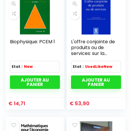
Biophysique: PCEM 1
L'offre conjointe de
produits ou de
services: sur la
base du texte initial
d'Aimé De Caluwé
Etat :
New
Etat :
UsedLikeNew
AJOUTER AU
AJOUTER AU
PANIER
PANIER
€
14,71
€
53,90