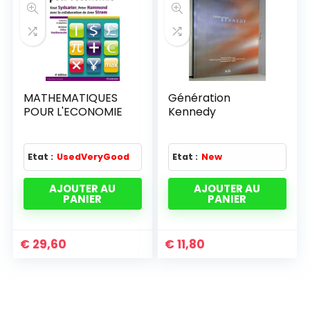
MATHEMATIQUES
Génération
POUR L'ECONOMIE
Kennedy
Etat :
UsedVeryGood
Etat :
New
AJOUTER AU
AJOUTER AU
PANIER
PANIER
€
29,60
€
11,80