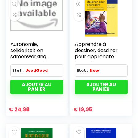
Autonomie,
Apprendre à
solidariteit en
dessiner, dessiner
samenwerking
pour apprendre
colloque 6-7/11/00
reg. brux. cap.
Etat :
UsedGood
Etat :
New
AJOUTER AU
AJOUTER AU
PANIER
PANIER
€
24,98
€
19,95