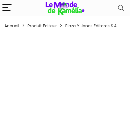
Accueil
Produit Editeur
Plaza Y Janes Editores S.A.
x
x
n
x