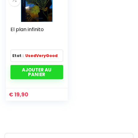
El plan infinito
Etat :
UsedVeryGood
AJOUTER AU
PANIER
€
19,90