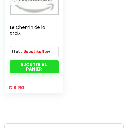
Le Chemin de la
croix
Etat :
UsedLikeNew
AJOUTER AU
PANIER
€
9,90