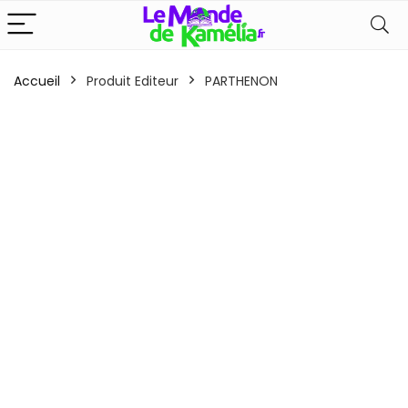
Accueil
Produit Editeur
PARTHENON
x
x
n
x