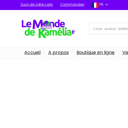
Suivi de votre colis
Commandes
FR
Recherche
de
produits
Accueil
A propos
Boutique en ligne
Ve