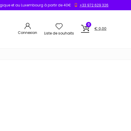
elgique et au Luxembourg à partir de 40€
+33 972 629 326
0
€
0,00
Connexion
Liste de souhaits