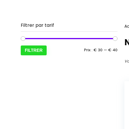
Filtrer par tarif
Ac
N
Prix
Prix
Prix :
€ 30
—
€ 40
FILTRER
min
max
Vo