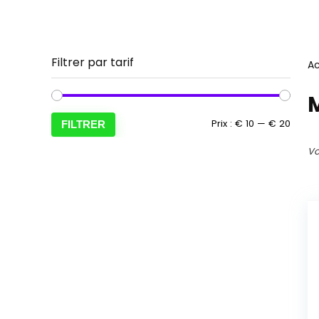
Filtrer par tarif
Ac
Prix
Prix
Prix :
€ 10
—
€ 20
FILTRER
min
max
Vo