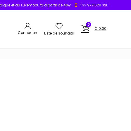
elgique et au Luxembourg à partir de 40€
+33 972 629 326
0
€
0,00
Connexion
Liste de souhaits