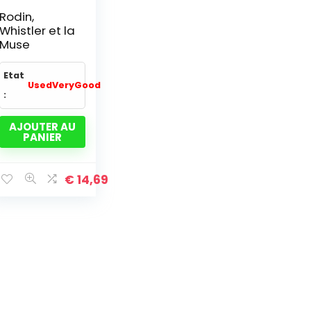
Rodin,
Whistler et la
Muse
Etat
UsedVeryGood
:
AJOUTER AU
PANIER
€
14,69