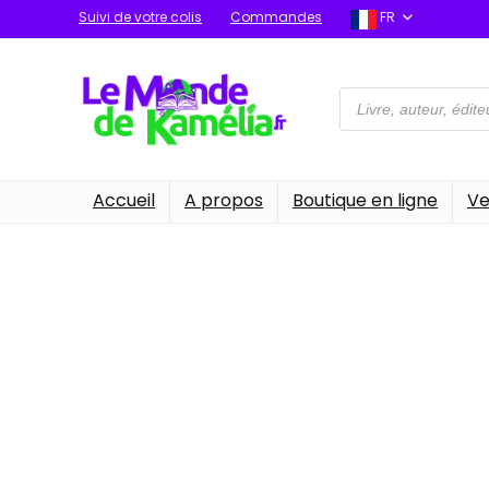
Suivi de votre colis
Commandes
FR
Recherche
de
produits
Accueil
A propos
Boutique en ligne
Ve