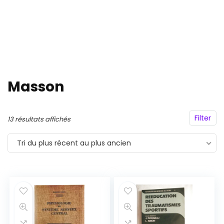
Masson
Filter
Trié
13 résultats affichés
du
Tri du plus récent au plus ancien
plus
récent
au
plus
ancien