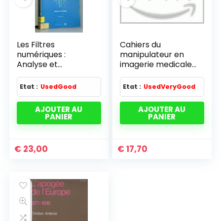
Les Filtres
Cahiers du
numériques :
manipulateur en
Analyse et
imagerie medicale
synthèse des filtres
n1 : le thorax
unidimensionnels
Etat :
UsedGood
Etat :
UsedVeryGood
(Collection
technique et
AJOUTER AU
AJOUTER AU
scientifique des
PANIER
PANIER
télécommunication
s)
€
23,00
€
17,70