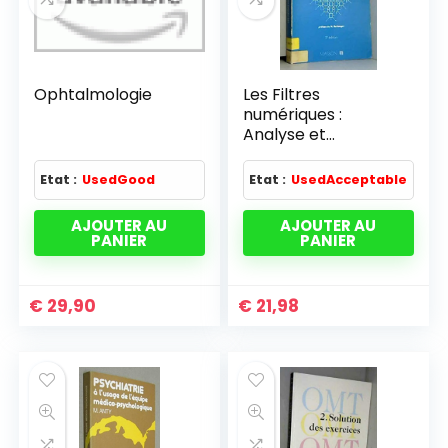
Ophtalmologie
Les Filtres
numériques :
Analyse et
synthèse des filtres
unidimensionnels
Etat :
UsedGood
Etat :
UsedAcceptable
(Collection
technique et
AJOUTER AU
AJOUTER AU
scientifique des
PANIER
PANIER
télécommunication
s)
€
29,90
€
21,98