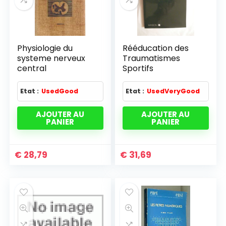
Physiologie du
Rééducation des
systeme nerveux
Traumatismes
central
Sportifs
Etat :
UsedGood
Etat :
UsedVeryGood
AJOUTER AU
AJOUTER AU
PANIER
PANIER
€
28,79
€
31,69