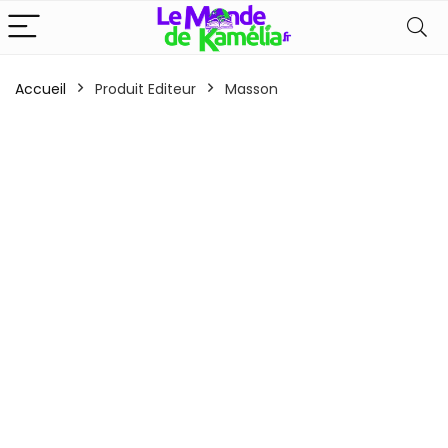
Accueil
Produit Editeur
Masson
x
x
n
x