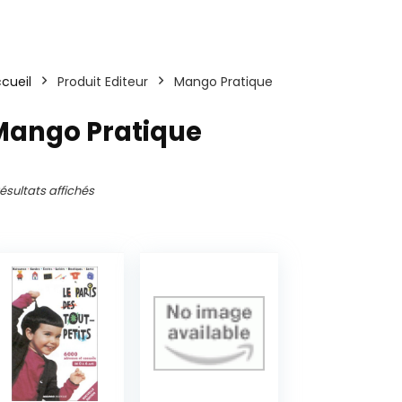
cueil
Produit Editeur
Mango Pratique
Mango Pratique
Trié
résultats affichés
du
plus
récent
au
plus
ancien