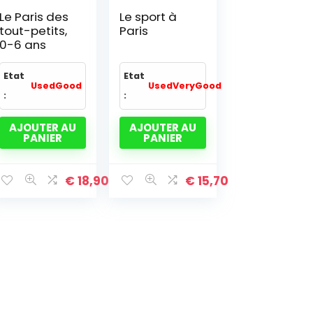
Le Paris des
Le sport à
tout-petits,
Paris
0-6 ans
Etat
Etat
UsedGood
UsedVeryGood
:
:
AJOUTER AU
AJOUTER AU
PANIER
PANIER
€
18,90
€
15,70