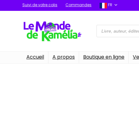
Suivi de votre colis
Commandes
FR
Recherche
de
produits
Accueil
A propos
Boutique en ligne
Ve