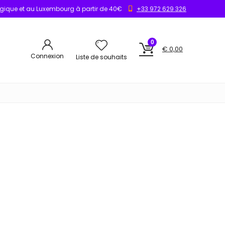
elgique et au Luxembourg à partir de 40€
+33 972 629 326
0
€
0,00
Connexion
Liste de souhaits