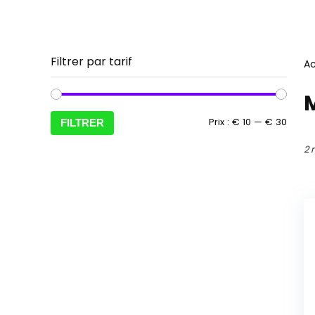
Filtrer par tarif
Ac
Prix
Prix
Prix :
€ 10
—
€ 30
FILTRER
min
max
2 