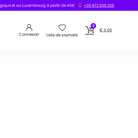
elgique et au Luxembourg à partir de 40€
+33 972 629 326
0
€
0,00
Connexion
Liste de souhaits