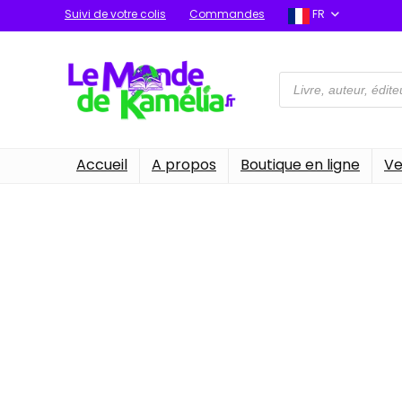
Suivi de votre colis
Commandes
FR
Recherche
de
produits
Accueil
A propos
Boutique en ligne
Ve