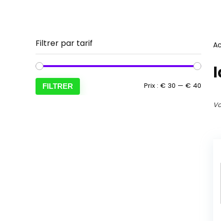
Filtrer par tarif
Ac
l
Prix
Prix
Prix :
€ 30
—
€ 40
FILTRER
min
max
Vo