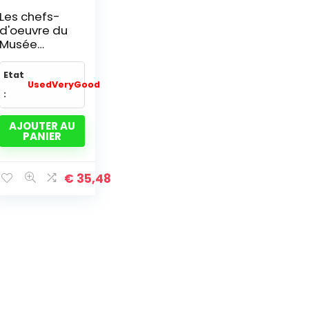
Les chefs-
d'oeuvre du
Musée
Matisse,
Nice, Cimiez
Etat
UsedVeryGood
:
AJOUTER AU
PANIER
€
35,48