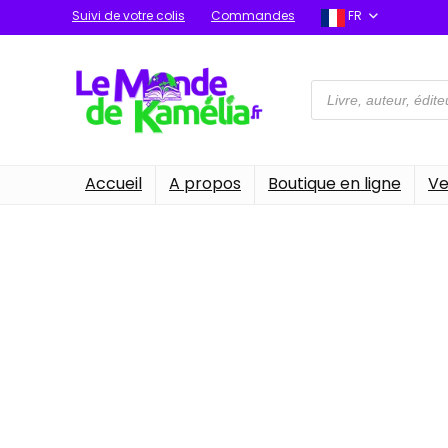
Suivi de votre colis
Commandes
FR
Recherche
de
produits
Accueil
A propos
Boutique en ligne
Ve