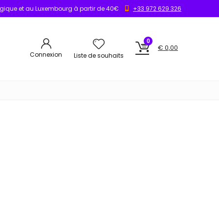
elgique et au Luxembourg à partir de 40€
+33 972 629 326
0
€
0,00
Connexion
Liste de souhaits