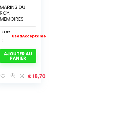
MARINS DU
ROY,
MEMOIRES
Etat
UsedAcceptable
:
AJOUTER AU
PANIER
€
16,70