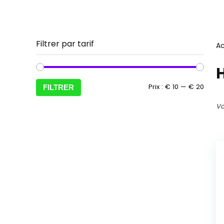
Filtrer par tarif
Ac
H
Prix
Prix
Prix :
€ 10
—
€ 20
FILTRER
min
max
Vo