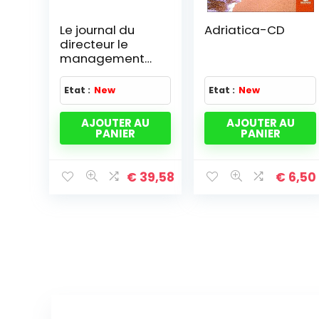
Le journal du
Adriatica-CD
directeur le
management
au quotidien
Etat :
New
Etat :
New
AJOUTER AU
AJOUTER AU
PANIER
PANIER
€
39,58
€
6,50