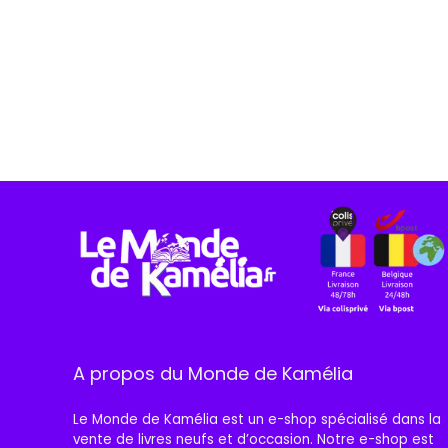
A propos du Monde de Kamélia
Le Monde de Kamélia est un e-shop spécialisé dans la
vente de livres neufs et d’occasion. Notre e-shop est