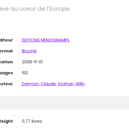
uive au coeur de l'Europe
diteur
EDITIONS MEMOGRAMES
ormat
Broché
cation
2008-11-01
pages
192
uteur
Darmon, Claude
,
Szafran, Willy
eight
0,77 livres