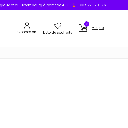
elgique et au Luxembourg à partir de 40€
+33 972 629 326
0
€
0,00
Connexion
Liste de souhaits