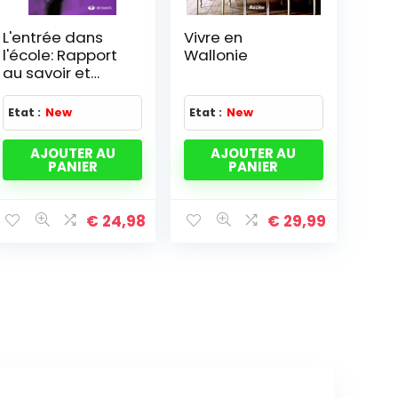
L'entrée dans
Vivre en
l'école: Rapport
Wallonie
au savoir et
premiers
apprentissages
Etat :
New
Etat :
New
(2007)
AJOUTER AU
AJOUTER AU
PANIER
PANIER
€
24,98
€
29,99