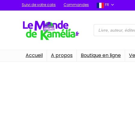
Suivi de votre colis
Commandes
FR
Recherche
de
produits
Accueil
A propos
Boutique en ligne
Ve