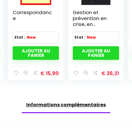
Correspondanc
Gestion et
e
prévention en
crise, en
situation post-
catastrophe
Etat :
New
Etat :
New
AJOUTER AU
AJOUTER AU
PANIER
PANIER
€
15,90
€
26,21
Informations complémentaires