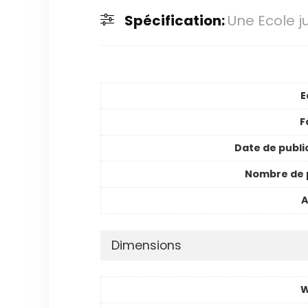
Spécification:
Une Ecole j
E
F
Date de publi
Nombre de 
A
Dimensions
W