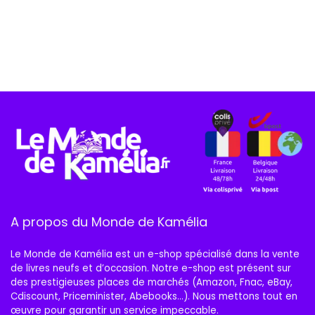
A propos du Monde de Kamélia
Le Monde de Kamélia est un e-shop spécialisé dans la vente
de livres neufs et d’occasion. Notre e-shop est présent sur
des prestigieuses places de marchés (Amazon, Fnac, eBay,
Cdiscount, Priceminister, Abebooks…). Nous mettons tout en
œuvre pour garantir un service impeccable.