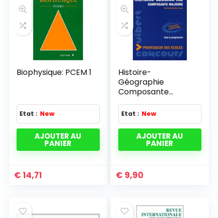
Biophysique: PCEM 1
Histoire-
Géographie
Composante
majeure Concours
Professeur des
Etat :
New
Etat :
New
écoles
AJOUTER AU
AJOUTER AU
PANIER
PANIER
€
14,71
€
9,90