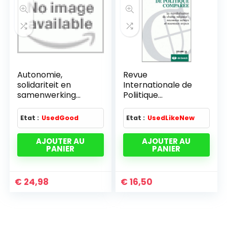
Autonomie,
Revue
solidariteit en
Internationale de
samenwerking
Poliitique
colloque 6-7/11/00
Comparée 2009/1 –
reg. brux. cap.
Vol.16 Wallonie et
Etat :
UsedGood
Etat :
UsedLikeNew
Bruxelles : Analyses
et Enje
AJOUTER AU
AJOUTER AU
PANIER
PANIER
€
24,98
€
16,50