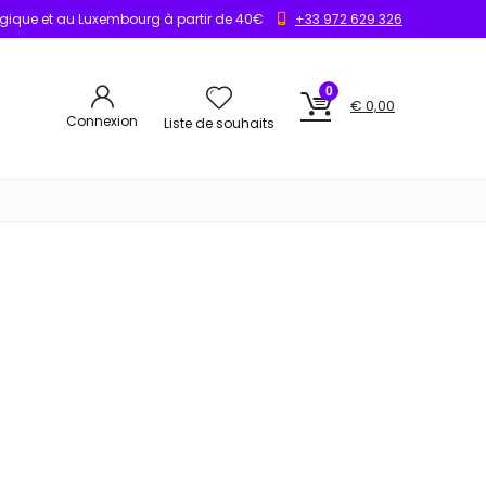
elgique et au Luxembourg à partir de 40€
+33 972 629 326
0
€
0,00
Connexion
Liste de souhaits