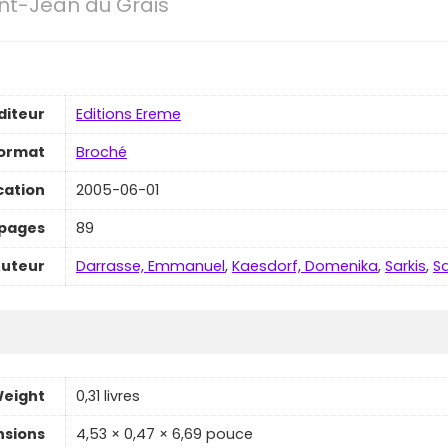
int-Jean du Grais
diteur
Editions Ereme
ormat
Broché
cation
2005-06-01
pages
89
uteur
Darrasse, Emmanuel
,
Kaesdorf, Domenika
,
Sarkis
,
Sa
eight
0,31 livres
sions
4,53 × 0,47 × 6,69 pouce