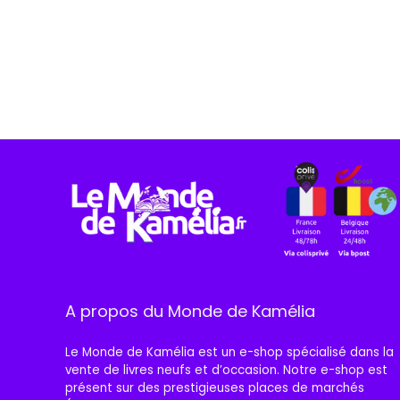
A propos du Monde de Kamélia
Le Monde de Kamélia est un e-shop spécialisé dans la
vente de livres neufs et d’occasion. Notre e-shop est
présent sur des prestigieuses places de marchés