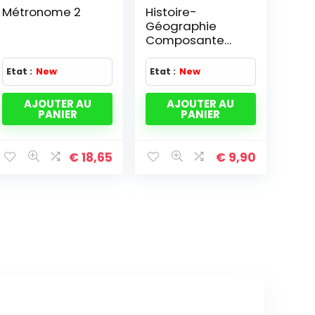
Métronome 2
Histoire-
Géographie
Composante
majeure
Concours
Etat :
New
Etat :
New
Professeur des
écoles
AJOUTER AU
AJOUTER AU
PANIER
PANIER
€
18,65
€
9,90