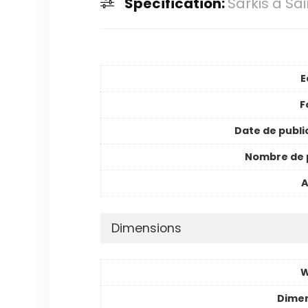
Spécification:
Sarkis à Sa
E
F
Date de publi
Nombre de 
A
Dimensions
W
Dimen