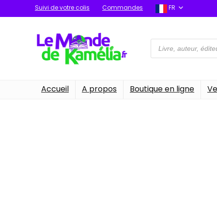
Suivi de votre colis
Commandes
FR
Recherche
de
produits
Accueil
A propos
Boutique en ligne
Ve