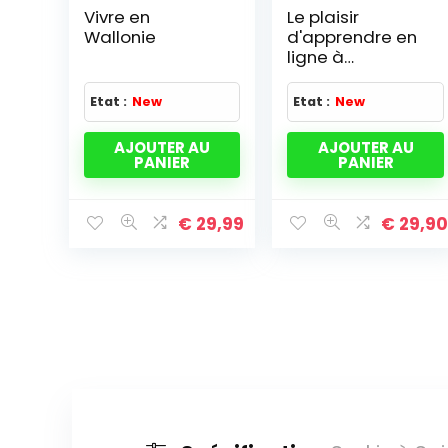
Vivre en
Le plaisir
Wallonie
d'apprendre en
ligne à
l'université:
Implication et
Etat :
New
Etat :
New
pédagogie
(2009)
AJOUTER AU
AJOUTER AU
PANIER
PANIER
€
29,99
€
29,9