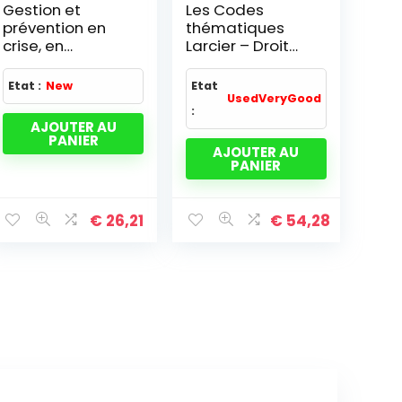
Gestion et
Les Codes
prévention en
thématiques
crise, en
Larcier – Droit
situation post-
international
catastrophe
des affaires
Etat :
New
Etat
2009-2010
UsedVeryGood
:
AJOUTER AU
PANIER
AJOUTER AU
PANIER
€
26,21
€
54,28