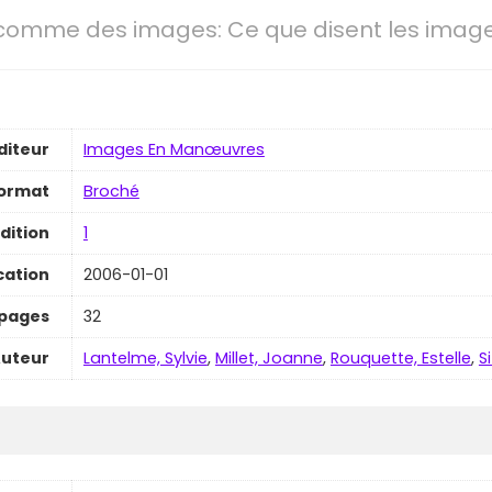
omme des images: Ce que disent les imag
diteur
Images En Manœuvres
ormat
Broché
dition
1
cation
2006-01-01
pages
32
uteur
Lantelme, Sylvie
,
Millet, Joanne
,
Rouquette, Estelle
,
S