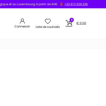
elgique et au Luxembourg à partir de 40€
+33 972 629 326
0
€
0,00
Connexion
Liste de souhaits