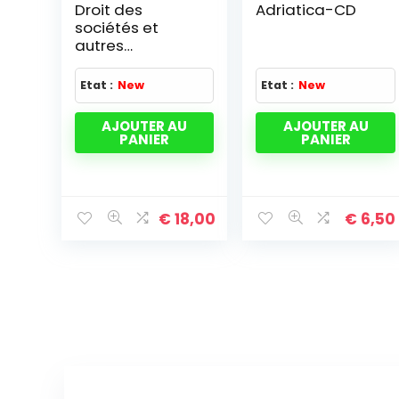
Droit des
Adriatica-CD
sociétés et
autres
groupements –
Droit de
Etat :
New
Etat :
New
l'entreprise en
difficulté:
AJOUTER AU
AJOUTER AU
Manuel Edition
PANIER
PANIER
2005-2006
€
18,00
€
6,50