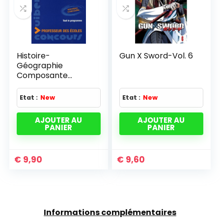
Histoire-
Gun X Sword-Vol. 6
Géographie
Composante
majeure Concours
Professeur des
Etat :
New
Etat :
New
écoles
AJOUTER AU
AJOUTER AU
PANIER
PANIER
€
9,90
€
9,60
Informations complémentaires