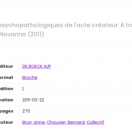
psychopathologiques de l'acte créateur: À t
Novarina (2011)
diteur
DE BOECK SUP
ormat
Broché
dition
1
cation
2011-03-22
pages
270
uteur
Brun, Anne
,
Chouvier, Bernard
,
Collectif