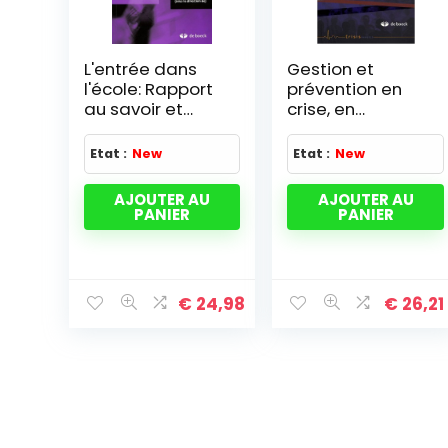
L'entrée dans
Gestion et
l'école: Rapport
prévention en
au savoir et
crise, en
premiers
situation post-
apprentissages
catastrophe
Etat :
New
Etat :
New
(2007)
AJOUTER AU
AJOUTER AU
PANIER
PANIER
€
24,98
€
26,21