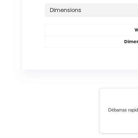
Dimensions
W
Dimen
Débarras rapide