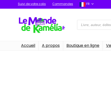
Suivi de votre colis
Commandes
FR
Recherche
de
produits
Accueil
A propos
Boutique en ligne
Ve