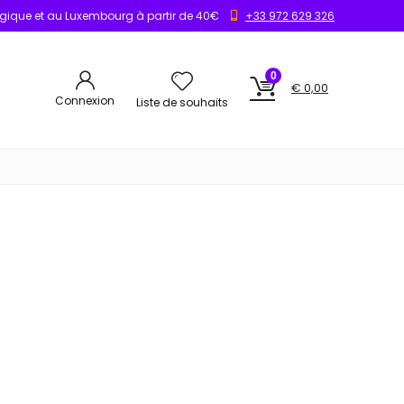
elgique et au Luxembourg à partir de 40€
+33 972 629 326
0
€
0,00
Connexion
Liste de souhaits