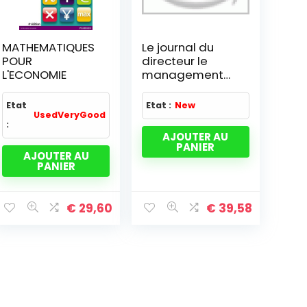
MATHEMATIQUES
Le journal du
POUR
directeur le
L'ECONOMIE
management
au quotidien
Etat
Etat :
New
UsedVeryGood
:
AJOUTER AU
PANIER
AJOUTER AU
PANIER
€
29,60
€
39,58