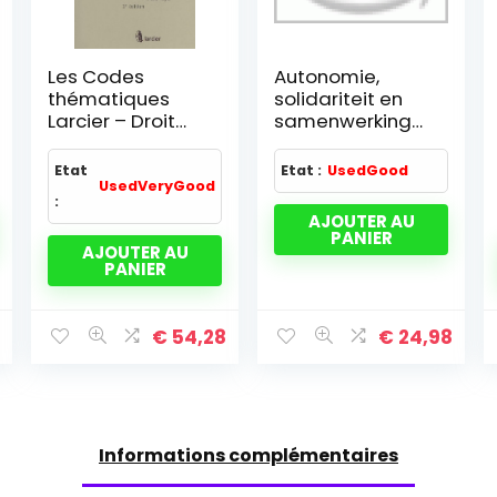
Les Codes
Autonomie,
thématiques
solidariteit en
Larcier – Droit
samenwerking
international
colloque 6-
des affaires
7/11/00 reg. brux.
Etat
Etat :
UsedGood
2009-2010
cap.
UsedVeryGood
:
AJOUTER AU
PANIER
AJOUTER AU
PANIER
€
54,28
€
24,98
Informations complémentaires