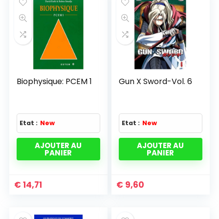
Biophysique: PCEM 1
Gun X Sword-Vol. 6
Etat :
New
Etat :
New
AJOUTER AU
AJOUTER AU
PANIER
PANIER
€
14,71
€
9,60