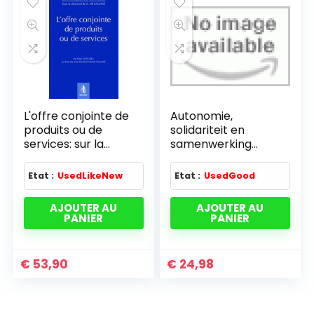
L'offre conjointe de
Autonomie,
produits ou de
solidariteit en
services: sur la
samenwerking
base du texte initial
colloque 6-7/11/00
d'Aimé De Caluwé
reg. brux. cap.
Etat :
UsedLikeNew
Etat :
UsedGood
AJOUTER AU
AJOUTER AU
PANIER
PANIER
€
53,90
€
24,98