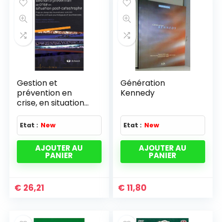
Gestion et
Génération
prévention en
Kennedy
crise, en situation
post-catastrophe
Etat :
New
Etat :
New
AJOUTER AU
AJOUTER AU
PANIER
PANIER
€
26,21
€
11,80