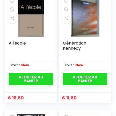
A l'école
Génération
Kennedy
Etat :
New
Etat :
New
AJOUTER AU
AJOUTER AU
PANIER
PANIER
€
19,60
€
11,80