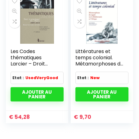
Les Codes
Littératures et
thématiques
temps colonial.
Larcier – Droit
Métamorphoses du
international des
regard sur la
affaires 2009-2010
Méditerranée et
Etat :
UsedVeryGood
Etat :
New
l'Afrique
AJOUTER AU
AJOUTER AU
PANIER
PANIER
€
54,28
€
9,70