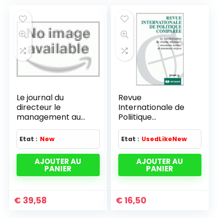
Le journal du
Revue
directeur le
Internationale de
management au
Poliitique
quotidien
Comparée 2009/1 –
Vol.16 Wallonie et
Etat :
New
Etat :
UsedLikeNew
Bruxelles : Analyses
et Enje
AJOUTER AU
AJOUTER AU
PANIER
PANIER
€
39,58
€
16,50