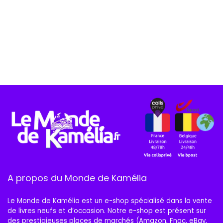
A propos du Monde de Kamélia
Le Monde de Kamélia est un e-shop spécialisé dans la vente
de livres neufs et d’occasion. Notre e-shop est présent sur
des prestigieuses places de marchés (Amazon, Fnac, eBay,