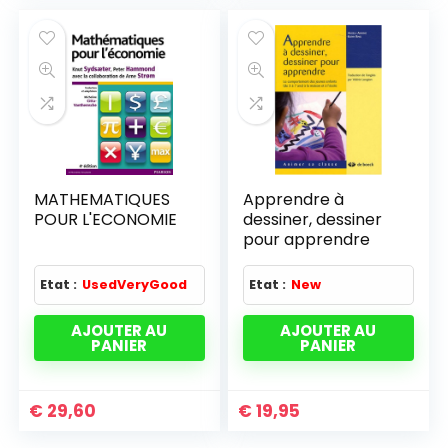
MATHEMATIQUES
Apprendre à
POUR L'ECONOMIE
dessiner, dessiner
pour apprendre
Etat :
UsedVeryGood
Etat :
New
AJOUTER AU
AJOUTER AU
PANIER
PANIER
€
29,60
€
19,95