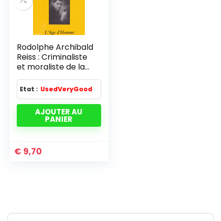
Rodolphe Archibald
Reiss : Criminaliste
et moraliste de la
Grande guerre
Etat :
UsedVeryGood
AJOUTER AU
PANIER
€
9,70