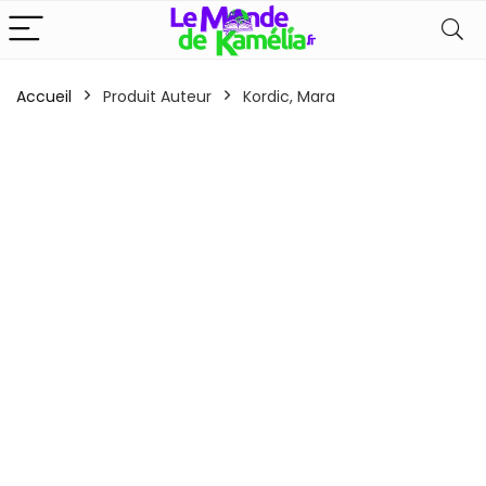
Accueil
Produit Auteur
Kordic, Mara
x
x
n
x