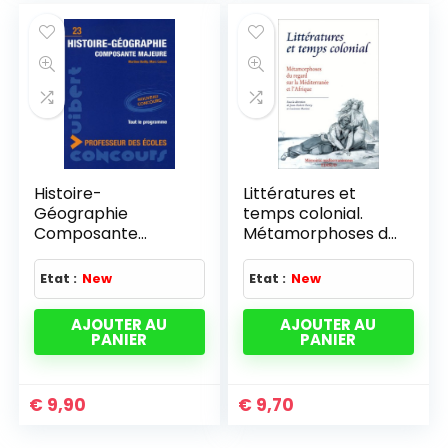
Histoire-
Littératures et
Géographie
temps colonial.
Composante
Métamorphoses du
majeure Concours
regard sur la
Professeur des
Méditerranée et
Etat :
New
Etat :
New
écoles
l'Afrique
AJOUTER AU
AJOUTER AU
PANIER
PANIER
€
9,90
€
9,70