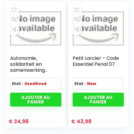
Autonomie,
Petit Larcier – Code
solidariteit en
Essentiel Penal 07
samenwerking
colloque 6-7/11/00
reg. brux. cap.
Etat :
UsedGood
Etat :
New
AJOUTER AU
AJOUTER AU
PANIER
PANIER
€
24,98
€
43,98