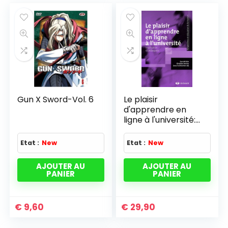
Gun X Sword-Vol. 6
Le plaisir
d'apprendre en
ligne à l'université:
Implication et
pédagogie (2009)
Etat :
New
Etat :
New
AJOUTER AU
AJOUTER AU
PANIER
PANIER
€
9,60
€
29,90